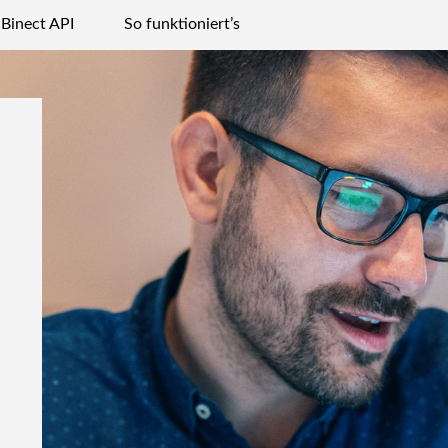
Binect API
So funktioniert’s